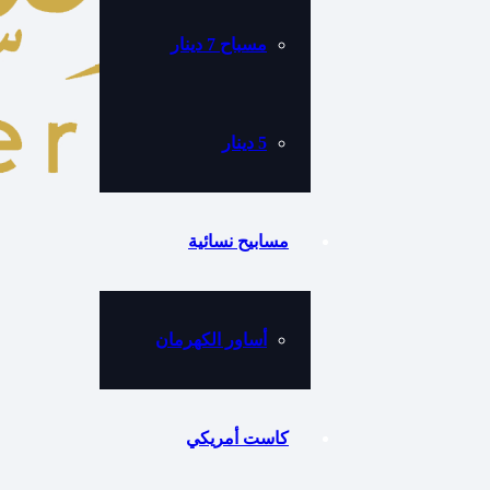
مسباح 7 دينار
5 دينار
مسابيح نسائية
أساور الكهرمان
كاست أمريكي