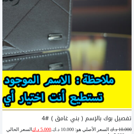
تفصيل بوك بالإسم ( بني غامق ) #4
10.000
د.ك
السعر الأصلي هو: 10.000 د.ك.
5.000
د.ك
السعر الحالي