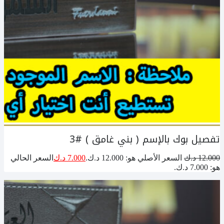
تفصيل بوك بالإسم ( بني غامق ) #3
12.000
د.ك
السعر الأصلي هو: 12.000 د.ك.
7.000
د.ك
السعر الحالي
هو: 7.000 د.ك.