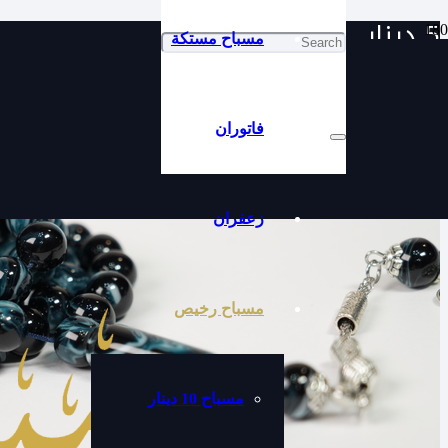
5 دينار
مسباح مستكة
فاتوران
زعفران
مسباح رخيص
مسباح 10 دينار