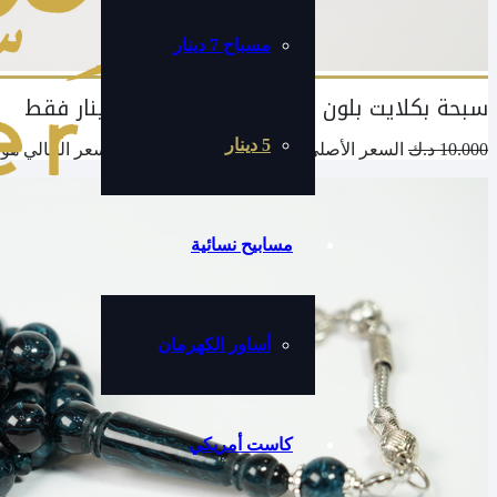
مسباح 7 دينار
سبحة بكلايت بلون قمة في الجمال ب 5 دينار فقط
5 دينار
10.000
د.ك
السعر الأصلي هو: 10.000 د.ك.
5.000
د.ك
السعر الحالي هو: 5.000 د.ك
مسابيح نسائية
أساور الكهرمان
كاست أمريكي