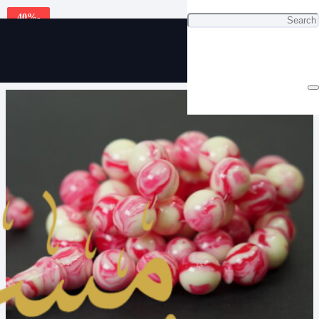
غير متوفر في المخزون
40
%
-
باسكن