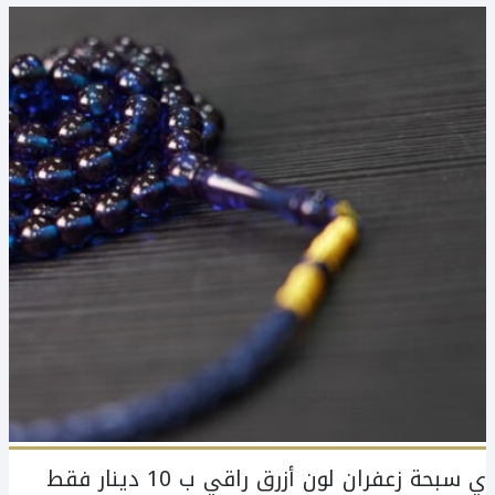
ي سبحة زعفران لون أزرق راقي ب 10 دينار فقط