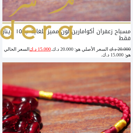
مسباح زعفران أكوامارين لون مميز للغاية ب ١٥ دينار
فقط
20.000
د.ك
السعر الأصلي هو: 20.000 د.ك.
15.000
د.ك
السعر الحالي
هو: 15.000 د.ك.