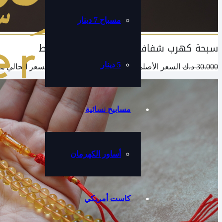
مسباح 7 دينار
سبحة كهرب شفاف مميزة ب ٢٣ دينار فقط
5 دينار
30.000
د.ك
السعر الأصلي هو: 30.000 د.ك.
23.000
د.ك
السعر الحالي هو: 23.000 د
مسابيح نسائية
أساور الكهرمان
كاست أمريكي