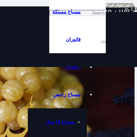
غير متوفر في المخزون
كهرب مبرقع
مسباح مستكة
فاتوران
زعفران
مسباح رخيص
مسباح 10 دينار