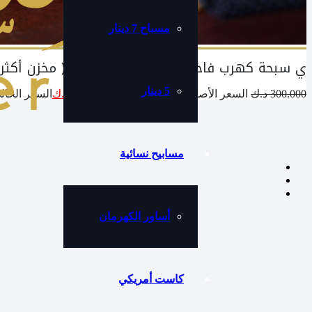
مسباح 7 دينار
ي سبحة كهرب فاخرة مشخط على مبرقع ( مخزن أكثر 
5 دينار
300.000
د.ك
السعر الأصلي هو: 300.000 د.ك.
250.000
د.ك
السعر الحالي هو: 000
مسابيح نسائية
أساور الكهرمان
كاست أمريكي