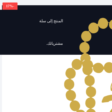
17
%
-
المنتج
إلى سلة
مشترياتك.