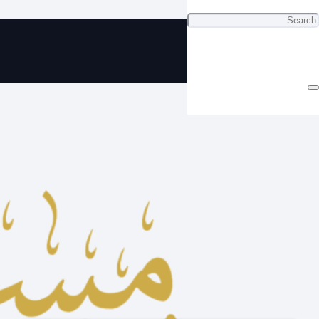
ي سبحة بكلايت رائعة ب 5 دينار فقط