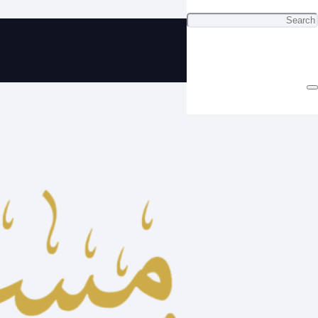
ي سبحة كهرب أصلية رائعة بكركوشة
تفصال مميزة