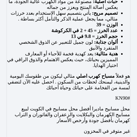
حبات أصلية:
مصنوعة من مواد الكهرب عالية الجودة، ما
يعكس أصالة المنتج ويعزز من جماله
تصميم مريح:
يأتي بتصميم سهل الاستخدام بعدد خرزات
مثالي، مما يجعل عملية الذكر والتأمل أكثر بساطة .
الوزن = 39
عدد الخرز = 45 + 2 في الكركوشة
حجم الخرز = 9.8 في 13
ألوان جذابة:
لون جميل للتعبير عن الذوق الشخصي
المتفرد والأنيق
هدية مثالية:
يعد كهدية فخمة للأحباء أو المعارف
المميزين بحياتك، حيث يعكس الاهتمام والذوق الراقي في
اختيار الهدايا.
هو فعلاً
مسباح كهرب اصلي
مثالي ليكون من طقوسك اليومية
والدينية، ليمنحك لحظات من السكون . احصل عليه الآن لتضفي
لمسة من الفخامة على حياتك وحياة أحبائك
#KN90
محل مسابيح ماديرا أفضل محل مسابيح في الكويت لبيع
مسابيح الكهرمان والبكلايت والزعفران والفاتوران و التراب
كهرمان بأفضل جودة وأرخص الأسعار
غير متوفر في المخزون