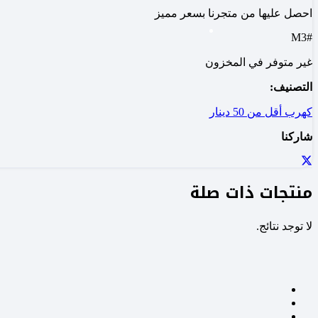
احصل عليها من متجرنا بسعر مميز
#M3
غير متوفر في المخزون
التصنيف:
كهرب أقل من 50 دينار
شاركنا
منتجات ذات صلة
لا توجد نتائج.