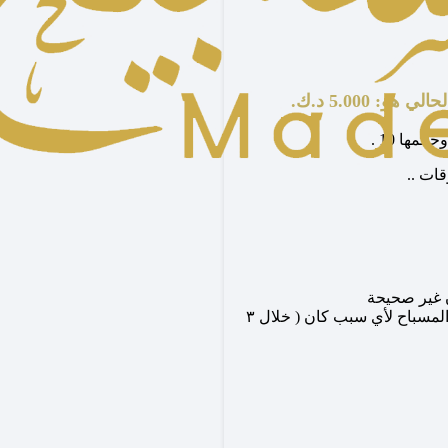
 هو: 5.000 د.ك.
ات ..
ن غير صحيحة
في حال لم تكن هالشروط موجودة ويرغب الشاري في ارجاع المسباح لأي سبب كان ( خلال ٣