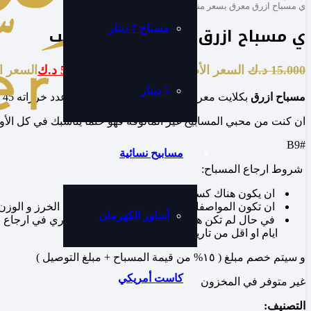
ي مسباح ازرق معرق بسعر مناسب
ي مسباح ازرق معرق بسعر مناسب
مسباح 7 دينار
15.000
د.ك
السعر الأصلي هو: 15.000 د.ك.
5.000
د.ك
السعر الحالي
5 دينار
مسباح ازرق
بكلايت معرق بتماوج مع لون اسود انيق ، عدد خرزاته 45 وحجمها 10 .
ان كنت من محبي المسابيح غير المألوفة فهو حتماً يناسبك في كل الأوق
#B9
مسابيح نسائية
شروط ارجاع المسباح:
ان يكون هناك كسر في الشاهد او الخرز
ان تكون المواصفات المذكورة لعدد الخرز وحجم الخرز و الوز
أساور الكهرمان
ايام او اقل من تاريخ الشراء )
و سيتم خصم مبلغ ( ١٥% من قيمة المسباح + مبلغ التوصيل )
كاست أمريكي
غير متوفر في المخزون
التصنيف: