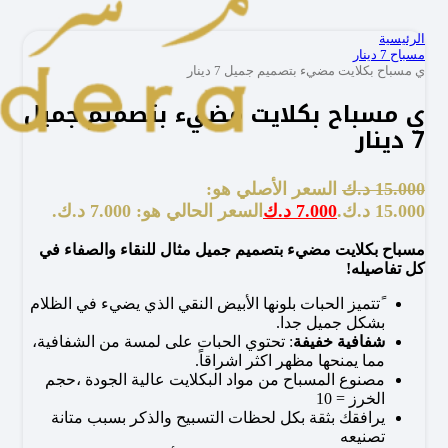
الرئيسية
مسباح 7 دينار
ي مسباح بكلايت مضيء بتصميم جميل 7 دينار
ي مسباح بكلايت مضيء بتصميم جميل
7 دينار
15.000
د.ك
السعر الأصلي هو:
15.000 د.ك.
7.000
د.ك
السعر الحالي هو: 7.000 د.ك.
مسباح بكلايت مضيء بتصميم جميل مثال للنقاء والصفاء في
كل تفاصيله!
ًتتميز الحبات بلونها الأبيض النقي الذي يضيء في الظلام
بشكل جميل جدا.
شفافية خفيفة
: تحتوي الحبات على لمسة من الشفافية،
مما يمنحها مظهر اكثر اشراقاً.
مصنوع المسباح من مواد البكلايت عالية الجودة ،حجم
الخرز = 10
يرافقك بثقة بكل لحظات التسبيح والذكر بسبب متانة
تصنيعه