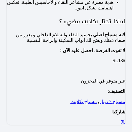
هدية معبرة عن مشاعر النقاء والأحاسيس الطيبة، تعكس
اهتمامك بشكل انيق.
لماذا تختار بكلايت مضيء ؟
لانه مسباح اصلي
يجسيد النقاء والسلام الداخلي و يعزز من
صفاء ذهنك ويفتح لك أبواب السكينة والراحة النفسية
لا تفوت الفرصة، احصل عليه الآن !
#SL18
غير متوفر في المخزون
التصنيف:
مسباح 7 دينار
,
مسباح بكلايت
شاركنا