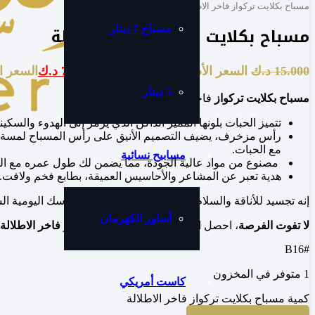
مسباح بكلايت تركواز فاخر الاطلالة
مسباح بكلايت تركواز فاخر الاطلالة
مسباح 7 دينار
15.000
د.ك
السعر الأصلي هو: 15.000 د.ك.
7.000
د.ك
السعر الحالي
5 دينار
مسباح بكلايت تركواز
فاخر الاطلالة
تتميز الحبات بلونها المميز الداكن الذي يرمز إلى الهدوء والسكين
رأس مزخرف، يضيف التصميم الأنيق على رأس المسباح لمسة م
مع الحبات.
مسابيح نسائية
مصنوع من مواد عالية الجودة، مما يضمن لك طول عمره مع ال
هدية تعبر عن المشاعر والأحاسيس العميقة، بطابع فخم ولافت.
إنه تجسيد للأناقة والسلام الداخلي. مسباح يضيف لطقوسك اليومية الس
أساور الكهرمان
لا تفوت الفرصة
، احصل الآن على مسباح بكلايت تركواز
فاخر الاطلالة
#B16
1 متوفر في المخزون
كاست أمريكي
كمية مسباح بكلايت تركواز فاخر الاطلالة