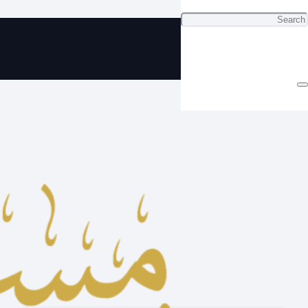
ي مسباح بكلايت جميل ب 5 دينار فقط