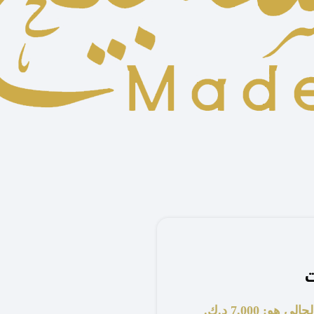
ت
 هو: 7.000 د.ك.