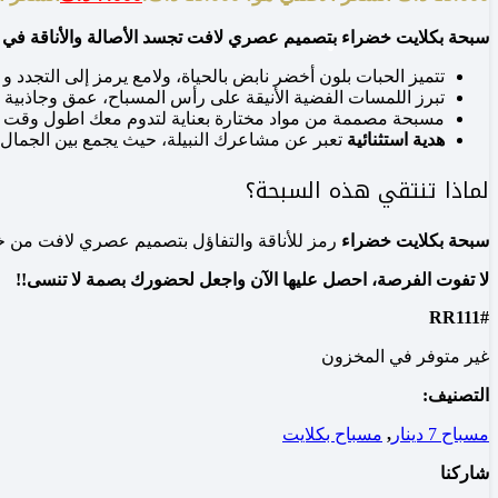
سبحة بكلايت خضراء بتصميم عصري لافت تجسد الأصالة والأناقة في ك
تتميز الحبات بلون أخضر نابض بالحياة، ولامع يرمز إلى التجدد و ال
تبرز اللمسات الفضية الأنيقة على رأس المسباح، عمق وجاذبية 
مسبحة مصممة من مواد مختارة بعناية لتدوم معك اطول وقت 
هدية استثنائية
تعبر عن مشاعرك النبيلة، حيث يجمع بين الجمال و
لماذا تنتقي هذه السبحة؟
سبحة بكلايت خضراء
رمز للأناقة والتفاؤل بتصميم عصري لافت من خل
لا تفوت الفرصة، احصل عليها الآن واجعل لحضورك بصمة لا تنسى!!
#RR111
غير متوفر في المخزون
التصنيف:
مسباح 7 دينار
,
مسباح بكلايت
شاركنا