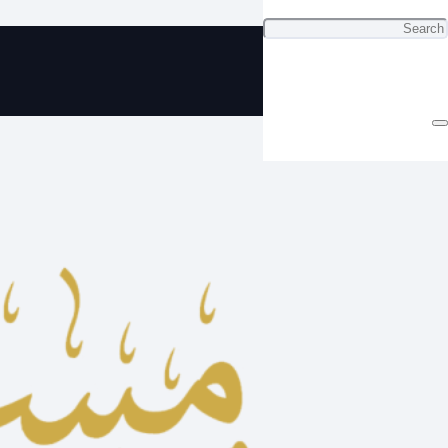
ي مسباح تراب كهرب شرقي