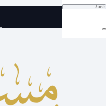
ي مسباح دومنة صب جديد أبيض ب 10
دينار من أفضل محل مسابيح في
الكويت