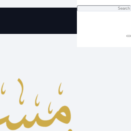
مسباح زعفران لون ولا أجمل