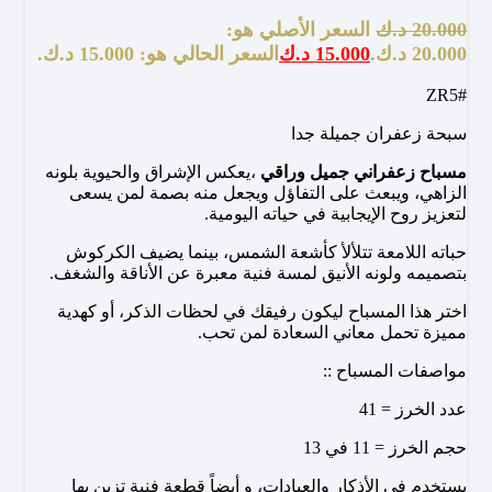
20.000
د.ك
السعر الأصلي هو:
20.000 د.ك.
15.000
د.ك
السعر الحالي هو: 15.000 د.ك.
#ZR5
سبحة زعفران جميلة جدا
مسباح زعفراني جميل وراقي
،يعكس الإشراق والحيوية بلونه
الزاهي، ويبعث على التفاؤل ويجعل منه بصمة لمن يسعى
لتعزيز روح الإيجابية في حياته اليومية.
حباته اللامعة تتلألأ كأشعة الشمس، بينما يضيف الكركوش
بتصميمه ولونه الأنيق لمسة فنية معبرة عن الأناقة والشغف.
اختر هذا المسباح ليكون رفيقك في لحظات الذكر، أو كهدية
مميزة تحمل معاني السعادة لمن تحب.
مواصفات المسباح ::
عدد الخرز = 41
حجم الخرز = 11 في 13
يستخدم في الأذكار والعبادات، و أيضاً قطعة فنية تزين بها