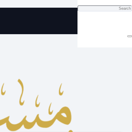
مسباح شبيه البلياردو اسود وكريمي..