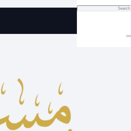
ي سبحة كهرب كلاسيكي راقي ب ٣٥
دينار فقط