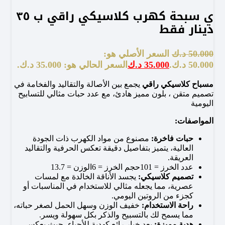
ي سبحة كهرب كلاسيكي راقي ب ٣٥
دينار فقط
50.000
د.ك
السعر الأصلي هو:
50.000 د.ك.
35.000
د.ك
السعر الحالي هو: 35.000 د.ك.
مسباح كلاسيكي راقي
يجمع بين الأصالة والتقاليد والفخامة في
تصميم متقن ، بلون مميز هادئ، مع عدد حبات مثالي للتسابيح
اليومية
المواصفات:
حبات فاخرة:
مصنوع من مواد الكهرب ذات الجودة
العالية، يتميز بتفاصيل دقيقة تعكس الحرفية والتقاليد
العريقة.
عدد الخرز = 101حجم الخرز = 6الوزن = 13.7
تصميم كلاسيكي:
يجسد الأناقة الخالدة مع لمسات
عصرية، مما يجعله مثالي للاستخدام في المناسبات أو
كجزء من الروتين اليومي.
راحة الاستخدام:
خفيف الوزن وسهل الحمل لصغر حباته،
مما يسمح لك بالتسبيح والذكر بكل سهولة ويسر.
هدية مميزة:
يعد خيار رائع كهدية للأحباء، حيث يعكس