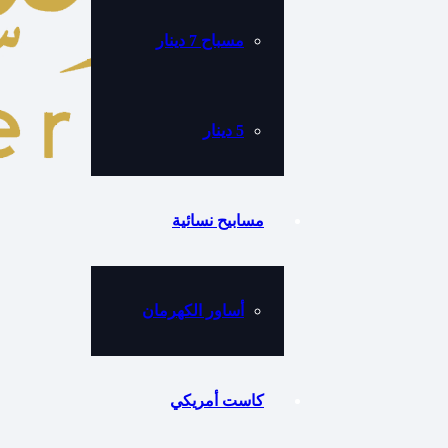
مسباح 7 دينار
5 دينار
مسابيح نسائية
أساور الكهرمان
كاست أمريكي