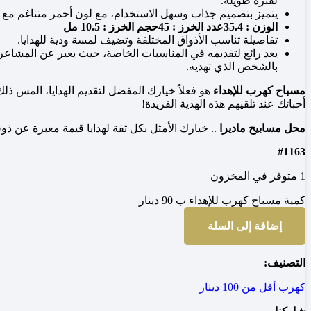
لفترة طويلة.
يتميز بتصميم جذاب وسهل الاستخدام، مع لون أحمر متناغم مع أل
الوزن : 35.4
عدد الخرز : 45
حجم الخرز : 10.5 مل
تفاصيلة تناسب الأذواق المختلفة وتضيف لمسة ودية للهدايا.
يعد رائع لتقديمه في المناسبات الخاصة، حيث يعبر عن المشاعر ا
بالشخص الذي تهديه.
مسباح كهرب للإهداء
هو فعلاً خيارك المفضل لتقديم الهدايا، المس ذل
أحبائك عند تلقيهم هذه الهدية الفريدة!
محل مسابيح ماديرا
.. خيارك الأمثل بكل ثقة لهدايا قيمة معبرة عن ذ
#1163
1 متوفر في المخزون
كمية مسباح كهرب للإهداء ب 90 دينار
إضافة إلى السلة
التصنيف:
كهرب أقل من 100 دينار