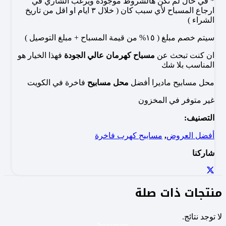
* في حال لم تكن هالشروط موجودة ويرغب الشاري في
ارجاع المسباح لأي سبب كان ( خلال ٣ ايام او اقل من تاريخ
الشراء )
سيتم خصم مبلغ ( ١٥% من قيمة المسباح + مبلغ التوصيل )
ان كنت تبحث عن
مسباح كهرمان عالي الجودة
فهذا الخيار هو
المناسب بلا شك
محل مسابيح ماديرا أفضل
محل مسابيح
فاخرة في الكويت
غير متوفر في المخزون
التصنيف:
أفضل العروض
,
مسابيح كهرب فاخرة
شاركنا
منتجات ذات صلة
لا توجد نتائج.
Instagram