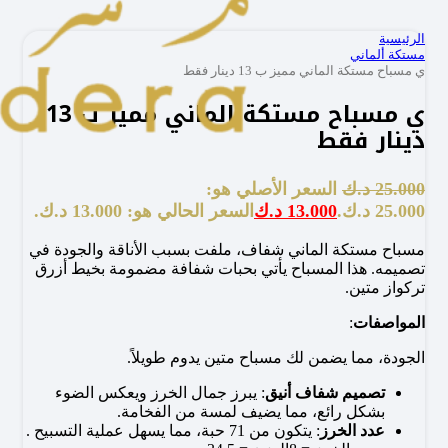
الرئيسية
مستكة ألماني
ي مسباح مستكة الماني مميز ب 13 دينار فقط
ي مسباح مستكة الماني مميز ب 13
دينار فقط
25.000
د.ك
السعر الأصلي هو:
25.000 د.ك.
13.000
د.ك
السعر الحالي هو: 13.000 د.ك.
مسباح مستكة الماني شفاف، ملفت بسبب الأناقة والجودة في
تصميمه. هذا المسباح يأتي بحبات شفافة مضمومة بخيط أزرق
تركواز متين.
المواصفات
:
الجودة، مما يضمن لك مسباح متين يدوم طويلاً.
تصميم شفاف أنيق
: يبرز جمال الخرز ويعكس الضوء
بشكل رائع، مما يضيف لمسة من الفخامة.
عدد الخرز
: يتكون من 71 حبة، مما يسهل عملية التسبيح .