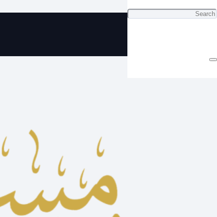
ي مسباح مستكة الماني مميز ب 13
دينار فقط