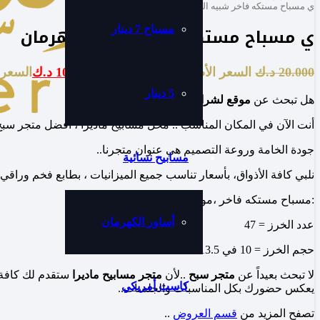
ي مسباح مستكه فاخر شبيه الكهرمان
ي مسباح مستكه فاخر شبيه الكهرمان
مسباح 7 دينار
20.000
د.ك
السعر الأصلي هو: 20.000 د.ك.
10.000
د.ك
السعر الحا
5 دينار
هل تبحث عن
موقع لشراء مسابيح فاخرة
؟
أنت الآن في المكان المناسب .. محل مسابيح ماديرا ، أفضل متجر سب
جودة الخامة وروعة التصميم هي عنوان متجرنا..
مسابيح نسائية
نلبي كافة الأذواق، بأسعار تناسب جميع الميزانيات ، بطابع فخم وراقي يل
:مسباح مستكه فاخر ،مواصفات المسباح
أساور الكهرمان
عدد الخرز = 47
حجم الخرز = 10 في 13.5
لا تبحث بعيداً عن
متجر سبح
..لأن
متجر مسابيح ماديرا
ستقدم لك كافة ا
كاست أمريكي
يعكس حضورك بكل المناسبات والجلسات..
تصفح المزيد من
قسم العروض
..