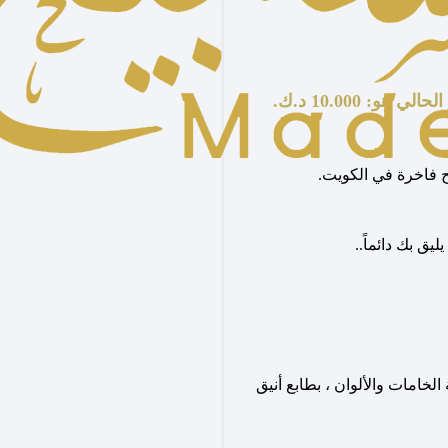
لي هو: 10.000 د.ك.
ح فاخرة في الكويت.
يق بك دائماً..
لخامات والألوان ، بطابع أنيق