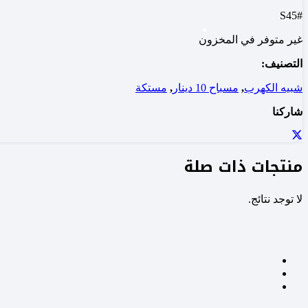
#S45
غير متوفر في المخزون
التصنيف:
شبيه الكهرب
,
مسباح 10 دينار
,
مستكة
شاركنا
منتجات ذات صلة
لا توجد نتائج.