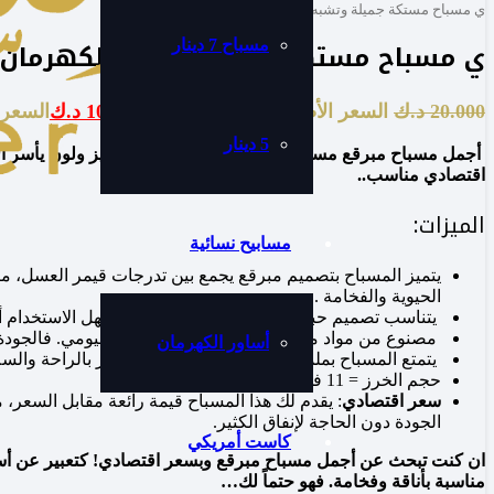
ي مسباح مستكة جميلة وتشبه الكهرمان
ي مسباح مستكة جميلة وتشبه الكهرمان
مسباح 7 دينار
20.000
د.ك
السعر الأصلي هو: 20.000 د.ك.
10.000
د.ك
السعر الحا
5 دينار
أجمل مسباح مبرقع مستكة شبيه الكهرمان، شكل مميز ولون يأسر الأ
اقتصادي مناسب..
الميزات:
مسابيح نسائية
يتميز المسباح بتصميم مبرقع يجمع بين تدرجات قيمر العسل، م
الحيوية والفخامة .
يتناسب تصميم حباته مع راحة اليد، مما يجعله سهل الاستخدام أثن
مصنوع من مواد متينة ليكون عملي للاستخدام اليومي. فالجودة ا
أساور الكهرمان
يتمتع المسباح بملمس سلس، مما يوفر لك شعور بالراحة والسلام 
حجم الخرز = 11 في 9
سعر اقتصادي
: يقدم لك هذا المسباح قيمة رائعة مقابل السعر،
الجودة دون الحاجة لإنفاق الكثير.
كاست أمريكي
ان كنت تبحث عن أجمل مسباح مبرقع وبسعر اقتصادي! كتعبير عن أسل
مناسبة بأناقة وفخامة. فهو حتماً لك…