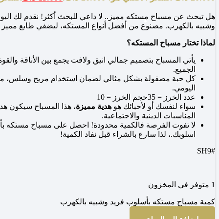
هل تبحث عن مسباح مستكه مميز.. لا داعي للبحث أكثر! نقدم لك الي
وشبيه بالكهرب. مصنوع من أفضل أنواع المستكه، ليضفي طابع مميز 
لماذا تختار مسباح المستكه؟
يأتي المسباح بتصميم جمالي انيق ولافت يجمع بين الأناقة والق
الجميع.
كل حبة مصقولة بشكل مثالي لضمان استخدام مريح وسلس، مما 
اليومي.
عدد الخرز = 35حجم الخرز = 10
سواء لنفسك أو لأحبائك هو
هدية مميزة
، هذا المسباح سيكون هد
المناسبات الدينية والاجتماعية.
لا تفوت الفرصة فالكمية محدودة! احصل على مسباح مستكه بأ
اسلوبك.، لذا سارع بالشراء قبل نفاد الكمية!
#SH9
1 متوفر في المخزون
كمية مسباح مستكه بأسلوب فريد وشبيه بالكهرب