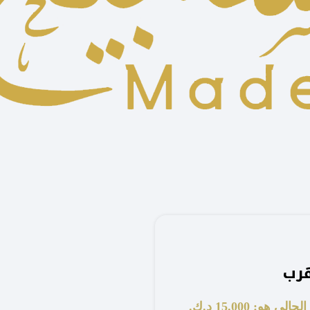
هرب
لي هو: 15.000 د.ك.