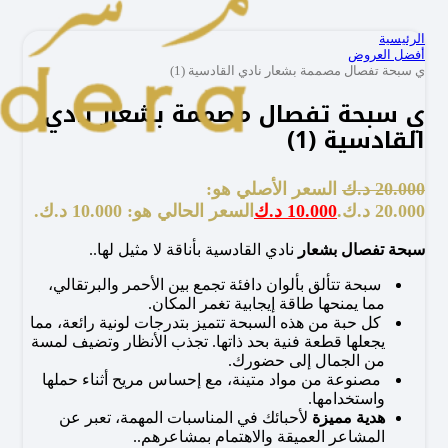
الرئيسية
أفضل العروض
ي سبحة تفصال مصممة بشعار نادي القادسية (1)
ي سبحة تفصال مصممة بشعار نادي
القادسية (1)
20.000
د.ك
السعر الأصلي هو:
20.000 د.ك.
10.000
د.ك
السعر الحالي هو: 10.000 د.ك.
سبحة تفصال بشعار
نادي القادسية بأناقة لا مثيل لها..
سبحة تتألق بألوان دافئة تجمع بين الأحمر والبرتقالي،
مما يمنحها طاقة إيجابية تغمر المكان.
كل حبة من هذه السبحة تتميز بتدرجات لونية رائعة، مما
يجعلها قطعة فنية بحد ذاتها. تجذب الأنظار وتضيف لمسة
من الجمال إلى حضورك.
مصنوعة من مواد متينة، مع إحساس مريح أثناء حملها
واستخدامها.
هدية مميزة
لأحبائك في المناسبات المهمة، تعبر عن
المشاعر العميقة والاهتمام بمشاعرهم..