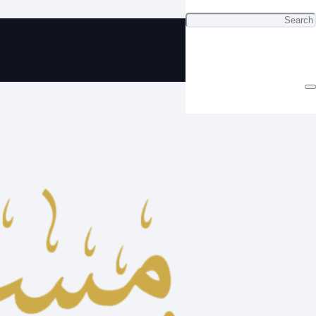
مسباح تراب كهرب ناعم